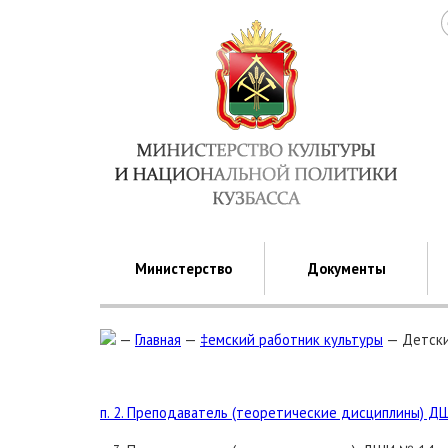
Министерство
Документы
—
Главная
—
‡емский работник культуры
—
Детски
п. 2. Преподаватель (теоретические дисциплины) Д