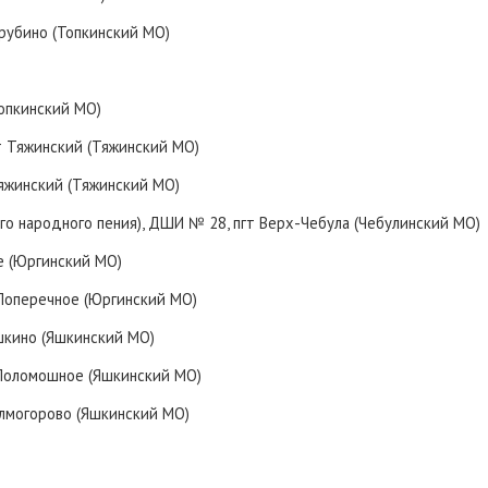
арубино (Топкинский МО)
Топкинский МО)
гт Тяжинский (Тяжинский МО)
Тяжинский (Тяжинский МО)
ого народного пения), ДШИ № 28, пгт Верх-Чебула (Чебулинский МО)
ое (Юргинский МО)
. Поперечное (Юргинский МО)
Яшкино (Яшкинский МО)
. Поломошное (Яшкинский МО)
олмогорово (Яшкинский МО)