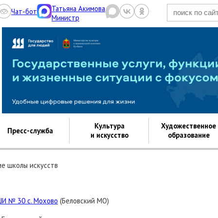
Татьяна Акимова
Чат-бот
Министр
Культура.рф
Культура
Художественное
Пресс-служба
и искусство
образование
е школы искусств
ШИ № 30 с. Мохово
(Беловский МО)