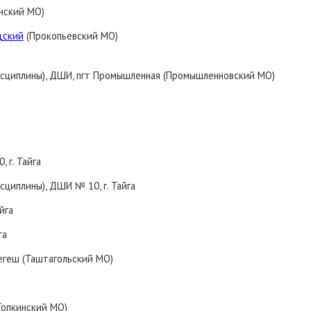
инский МО)
дский
(Прокопьевский МО)
исциплины), ДШИ, пгт Промышленная (Промышленновский МО)
 г. Тайга
сциплины), ДШИ № 10, г. Тайга
йга
га
егеш (Таштагольский МО)
(Топкинский МО)